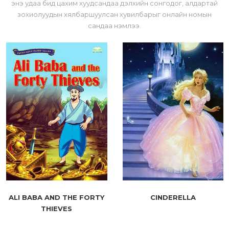
энэ удаа бид цахим хуудсандаа дэлхийн сонгодог, алдартай
зохиолуудын хялбаршуулсан хувилбарыг онлайн номын
сандаа нэмлээ.
ALI BABA AND THE FORTY
CINDERELLA
THIEVES