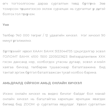
өгч тогтоолгосны дараа сургалтын төвд бүртгүүлнэ. Зөв
тохирсон түвшингээсээ эхлэж суралцах нь сургалтыг үр дүнтэй
болгох гол түлхүүр юм.
Үнэ
Төлбөр 740 000 төгрөг / 12 удаагийн хичээл. Нэг хичээл 90
минут үргэлжилнэ.
Бүртгүүлэхийг хүсвэл ХААН БАНК 5133044735 Цэцэгдэлгэр эсвэл
ГОЛОМТ БАНК 4100 1500 2205023623 Вийзардлангвиж ХХК
гэсэн дансанд нэр, холбогдох утасны дугаар, эсвэл и-мэйл
хаягаа бичээд төлбөрөө тушааснаар баталгаажина. Бид
тантай эргэж бүртгэл баталгаажсан тухай холбоо барина.
АМЬДРАЛД ОЙРХОН АМЬД ОНЛАЙН ХИЧЭЭЛ
Ихэнх онлайн хичээл нь видео бичлэг байдаг бол манай
онлайн хичээл нь багштайгаа харилцан ярилцаж явагдах
бөгөөд бид ZOOM -р сургалтаа явуулдаг. Хүсвэл сургалтын