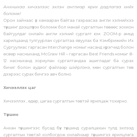
Анхныхаа хичээлээс эхлэн англиар ярих дадлагаа хийх
боломж!
Орон зайнаас үл хамааран байгаа газраасаа англи хэлнийхээ
түвшинг дээшлүүлэх боломж бол манай сургалтын төвөөс зохион
байгуулдаг онлайн англи хэлний сургалт юм. ZOOM-р амьд
харилцаанд тулгуурлан сургалтаа явуулах ба Кэмбрижийн Их
Сургуулиас гаргасан Interchange номыг насанд хүрэгчид болон
өсвөр насныханд, McGraw Hill – гаргасан Best Friends номыг 8-
12 насныханд зориулан сургалтандаа ашигладаг ба сурах
бичиг болон аудиог файлаар шэйрлэнэ, мөн сургалтын төв
дээрээс сурах бичгээ авч болно.
Хичээллэх цаг
Хичээллэх , өдөр, цагаа сургалтын төвтэй ярилцаж тохирно.
Түвшин
Анхан түвшингээс бусад бүх түвшинд суралцахын тулд эхлээд
сургалтын төвтэй холбогдож онлайнаар түвшингээ ярилцлага