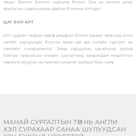
явцыг бичлэг болгон хадгалж болно. Энэ нь хичээл дээр
яригдсан сэдвээ дахин давтах боломж олгодог.
ЦАГ БОЛ АЛТ
Хот суурин газрын завгүй амьдрал болон замын түгжрэлд олон
цагийг зарцуулдаг болсон өнөө цаг үед онлайн сургалт нь
хамгийн тохиромжтой. Замд зарцуулах цагийнхаа оронд
байгаа газраасаа онлайн сургалтанд хамрагдаж мэдлэгтээ
хөрөнгө оруулах нь хамгийн ухаалаг шийдэл биш гэжүү!
МАНАЙ СУРГАЛТЫН ТӨВ НЬ АНГЛИ
ХЭЛ СУРАХААР САНАА ШУЛУУДСАН