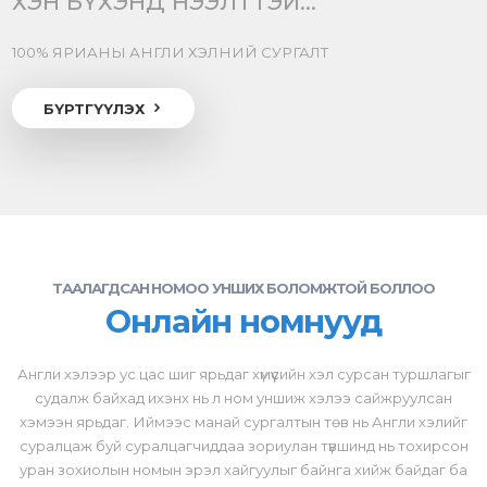
ХЭН БҮХЭНД НЭЭЛТТЭЙ...
100% ЯРИАНЫ АНГЛИ ХЭЛНИЙ СУРГАЛТ
БҮРТГҮҮЛЭХ
ТААЛАГДСАН НОМОО УНШИХ БОЛОМЖТОЙ БОЛЛОО
Онлайн номнууд
Англи хэлээр ус цас шиг ярьдаг хүмүүсийн хэл сурсан туршлагыг
судалж байхад ихэнх нь л ном уншиж хэлээ сайжруулсан
хэмээн ярьдаг. Иймээс манай сургалтын төв нь Англи хэлийг
суралцаж буй суралцагчиддаа зориулан түвшинд нь тохирсон
уран зохиолын номын эрэл хайгуулыг байнга хийж байдаг ба