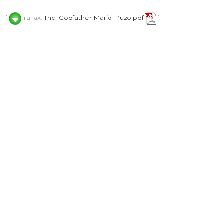
[
татах:
The_Godfather-Mario_Puzo.pdf
]