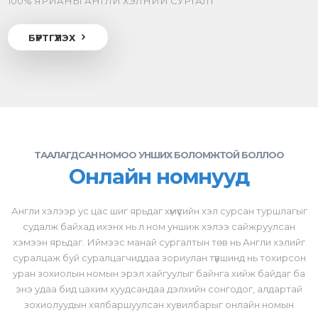
100% ЯРИАНЫ АНГЛИ ХЭЛНИЙ СУРГАЛТ
БҮРТГҮҮЛЭХ
ТААЛАГДСАН НОМОО УНШИХ БОЛОМЖТОЙ БОЛЛОО
Онлайн номнууд
Англи хэлээр ус цас шиг ярьдаг хүмүүсийн хэл сурсан туршлагыг
судалж байхад ихэнх нь л ном уншиж хэлээ сайжруулсан
хэмээн ярьдаг. Иймээс манай сургалтын төв нь Англи хэлийг
суралцаж буй суралцагчиддаа зориулан түвшинд нь тохирсон
уран зохиолын номын эрэл хайгуулыг байнга хийж байдаг ба
энэ удаа бид цахим хуудсандаа дэлхийн сонгодог, алдартай
зохиолуудын хялбаршуулсан хувилбарыг онлайн номын