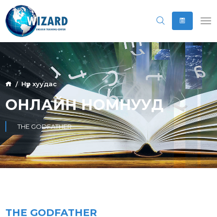
Нүүр хуудас
ОНЛАЙН НОМНУУД
THE GODFATHER
THE GODFATHER